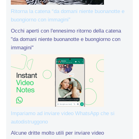
Ritorna la catena “da domani niente buonanotte e
buongiorno con immagini”
Occhi aperti con l'ennesimo ritorno della catena
"da domani niente buonanotte e buongiorno con
immagini"
Impariamo ad inviare video WhatsApp che si
autodistruggono
Alcune dritte molto utili per inviare video