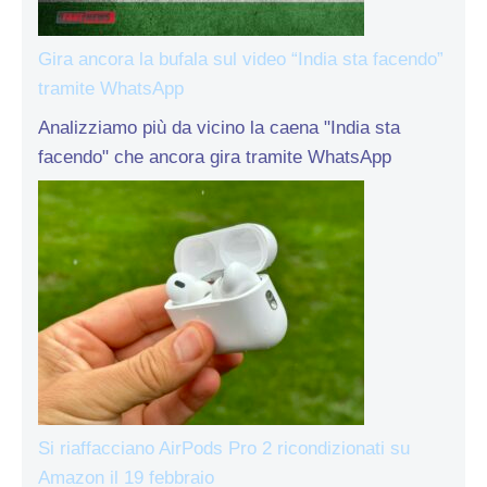
Gira ancora la bufala sul video “India sta facendo”
tramite WhatsApp
Analizziamo più da vicino la caena "India sta
facendo" che ancora gira tramite WhatsApp
Si riaffacciano AirPods Pro 2 ricondizionati su
Amazon il 19 febbraio