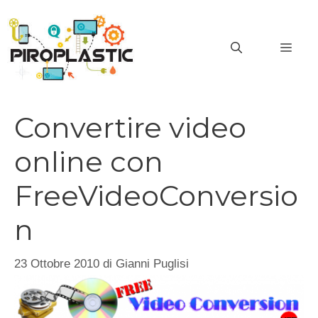
Vai
al
MEN
contenuto
Convertire video
online con
FreeVideoConversio
n
23 Ottobre 2010
di
Gianni Puglisi