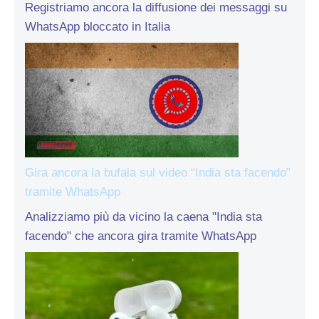
Registriamo ancora la diffusione dei messaggi su
WhatsApp bloccato in Italia
Gira ancora la bufala sul video “India sta facendo”
tramite WhatsApp
Analizziamo più da vicino la caena "India sta
facendo" che ancora gira tramite WhatsApp