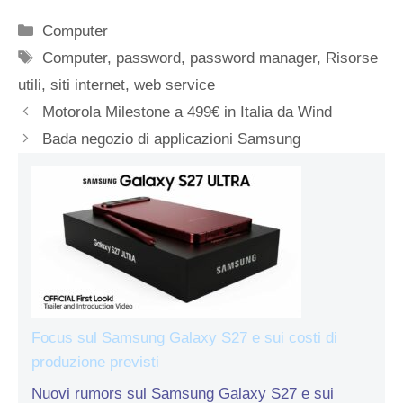
Categorie
Computer
Tag
Computer
,
password
,
password manager
,
Risorse
utili
,
siti internet
,
web service
Motorola Milestone a 499€ in Italia da Wind
Bada negozio di applicazioni Samsung
Focus sul Samsung Galaxy S27 e sui costi di
produzione previsti
Nuovi rumors sul Samsung Galaxy S27 e sui