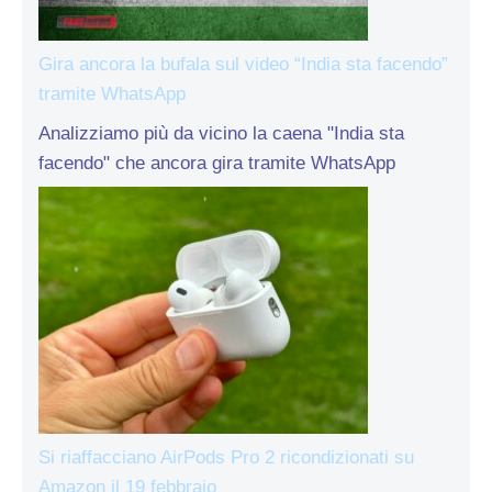
Gira ancora la bufala sul video “India sta facendo”
tramite WhatsApp
Analizziamo più da vicino la caena "India sta
facendo" che ancora gira tramite WhatsApp
Si riaffacciano AirPods Pro 2 ricondizionati su
Amazon il 19 febbraio