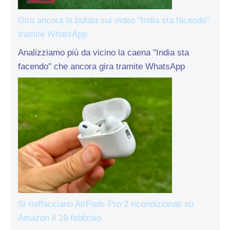
Gira ancora la bufala sul video “India sta facendo”
tramite WhatsApp
Analizziamo più da vicino la caena "India sta
facendo" che ancora gira tramite WhatsApp
Si riaffacciano AirPods Pro 2 ricondizionati su
Amazon il 19 febbraio