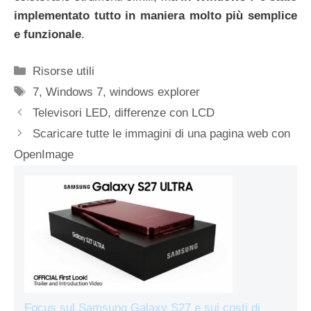
implementato tutto in maniera molto più semplice
e funzionale
.
Categorie
Risorse utili
Tag
7
,
Windows 7
,
windows explorer
Televisori LED, differenze con LCD
Scaricare tutte le immagini di una pagina web con
OpenImage
Focus sul Samsung Galaxy S27 e sui costi di