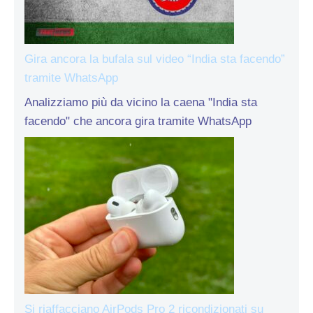
Gira ancora la bufala sul video “India sta facendo”
tramite WhatsApp
Analizziamo più da vicino la caena "India sta
facendo" che ancora gira tramite WhatsApp
Si riaffacciano AirPods Pro 2 ricondizionati su