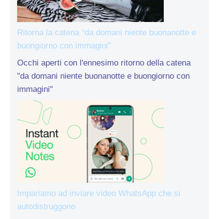
Ritorna la catena “da domani niente buonanotte e
buongiorno con immagini”
Occhi aperti con l'ennesimo ritorno della catena
"da domani niente buonanotte e buongiorno con
immagini"
Impariamo ad inviare video WhatsApp che si
autodistruggono