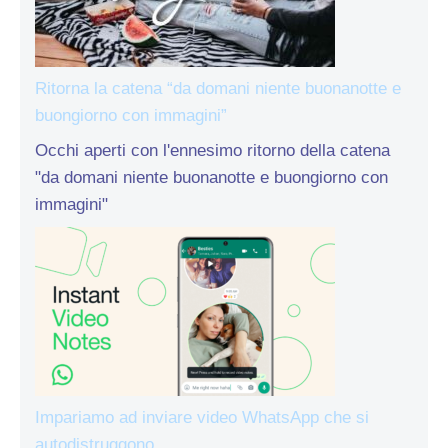
Ritorna la catena “da domani niente buonanotte e
buongiorno con immagini”
Occhi aperti con l'ennesimo ritorno della catena
"da domani niente buonanotte e buongiorno con
immagini"
Impariamo ad inviare video WhatsApp che si
autodistruggono