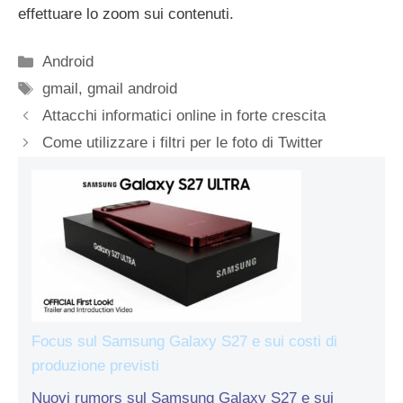
effettuare lo zoom sui contenuti.
Categorie
Android
Tag
gmail
,
gmail android
Attacchi informatici online in forte crescita
Come utilizzare i filtri per le foto di Twitter
Focus sul Samsung Galaxy S27 e sui costi di
produzione previsti
Nuovi rumors sul Samsung Galaxy S27 e sui