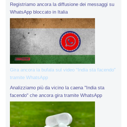
Registriamo ancora la diffusione dei messaggi su
WhatsApp bloccato in Italia
Gira ancora la bufala sul video “India sta facendo”
tramite WhatsApp
Analizziamo più da vicino la caena "India sta
facendo" che ancora gira tramite WhatsApp