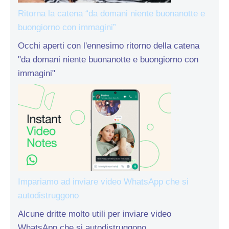
Ritorna la catena “da domani niente buonanotte e
buongiorno con immagini”
Occhi aperti con l'ennesimo ritorno della catena
"da domani niente buonanotte e buongiorno con
immagini"
Impariamo ad inviare video WhatsApp che si
autodistruggono
Alcune dritte molto utili per inviare video
WhatsApp che si autodistruggono