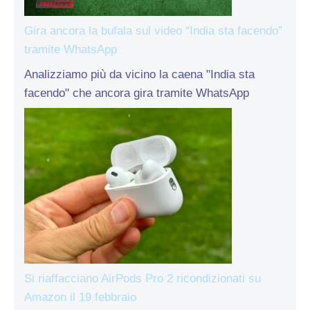
Gira ancora la bufala sul video “India sta facendo”
tramite WhatsApp
Analizziamo più da vicino la caena "India sta
facendo" che ancora gira tramite WhatsApp
Si riaffacciano AirPods Pro 2 ricondizionati su
Amazon il 19 febbraio