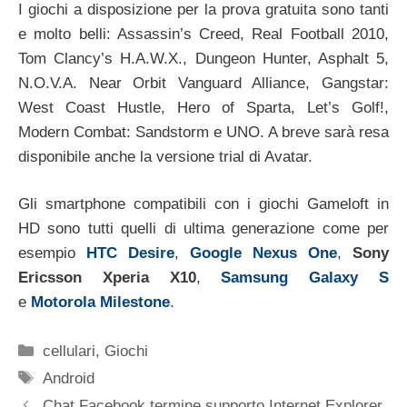
I giochi a disposizione per la prova gratuita sono tanti
e molto belli: Assassin’s Creed, Real Football 2010,
Tom Clancy’s H.A.W.X., Dungeon Hunter, Asphalt 5,
N.O.V.A. Near Orbit Vanguard Alliance, Gangstar:
West Coast Hustle, Hero of Sparta, Let’s Golf!,
Modern Combat: Sandstorm e UNO. A breve sarà resa
disponibile anche la versione trial di Avatar.
Gli smartphone compatibili con i giochi Gameloft in
HD sono tutti quelli di ultima generazione come per
esempio
HTC Desire
,
Google Nexus One
,
Sony
Ericsson Xperia X10
,
Samsung Galaxy S
e
Motorola Milestone
.
Categorie
cellulari
,
Giochi
Tag
Android
Chat Facebook termine supporto Internet Explorer