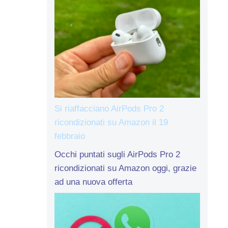
Si riaffacciano AirPods Pro 2
ricondizionati su Amazon il 19
febbraio
Occhi puntati sugli AirPods Pro 2
ricondizionati su Amazon oggi, grazie
ad una nuova offerta