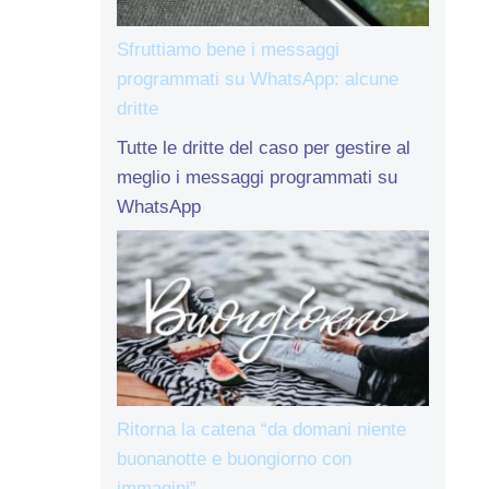
Sfruttiamo bene i messaggi
programmati su WhatsApp: alcune
dritte
Tutte le dritte del caso per gestire al
meglio i messaggi programmati su
WhatsApp
Ritorna la catena “da domani niente
buonanotte e buongiorno con
immagini”