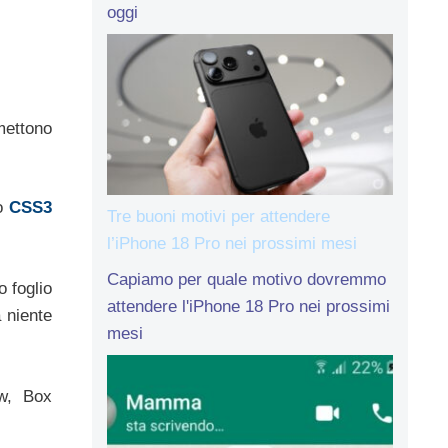
oggi
mettono
to
CSS3
Tre buoni motivi per attendere
l’iPhone 18 Pro nei prossimi mesi
Capiamo per quale motivo dovremmo
 foglio
attendere l'iPhone 18 Pro nei prossimi
a niente
mesi
ow, Box