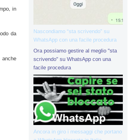
mpo, in
Nascondiamo “sta scrivendo” su
modo da
WhatsApp con una facile procedura
Ora possiamo gestire al meglio "sta
e anche
scrivendo" su WhatsApp con una
facile procedura
Ancora in giro i messaggi che portano