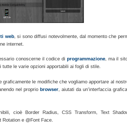
iti web
, si sono diffusi notevolmente, dal momento che per
ne internet.
essario conoscerne il codice di
programmazione
, ma il si
utte le varie opzioni apportabili ai fogli di stile.
e graficamente le modifiche che vogliamo apportare al nostro
manendo nel proprio
browser
, aiutati da un’interfaccia grafic
sponibili, cioè Border Radius, CSS Transform, Text Shad
t Rotation e @Font Face.