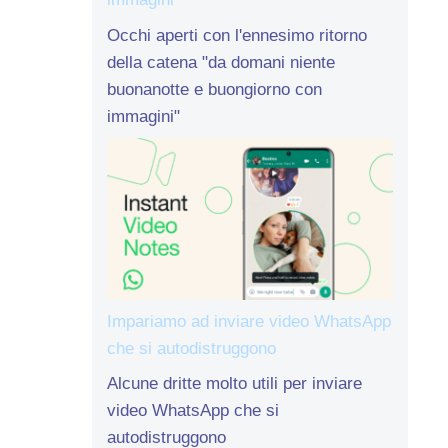
Occhi aperti con l'ennesimo ritorno
della catena "da domani niente
buonanotte e buongiorno con
immagini"
Impariamo ad inviare video WhatsApp
che si autodistruggono
Alcune dritte molto utili per inviare
video WhatsApp che si
autodistruggono