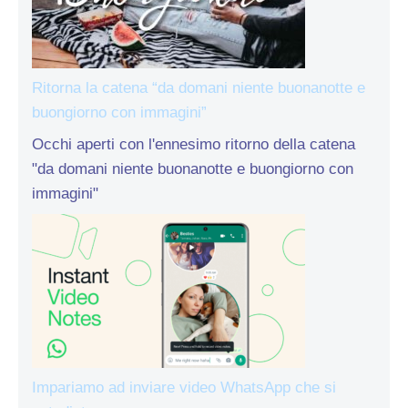
Ritorna la catena “da domani niente buonanotte e
buongiorno con immagini”
Occhi aperti con l'ennesimo ritorno della catena
"da domani niente buonanotte e buongiorno con
immagini"
Impariamo ad inviare video WhatsApp che si