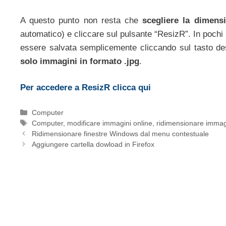
A questo punto non resta che
scegliere la dimens
automatico) e cliccare sul pulsante “ResizR”. In pochi 
essere salvata semplicemente cliccando sul tasto des
solo immagini in formato .jpg
.
Per accedere a ResizR clicca qui
Categorie
Computer
Tag
Computer
,
modificare immagini online
,
ridimensionare immag
Ridimensionare finestre Windows dal menu contestuale
Aggiungere cartella dowload in Firefox