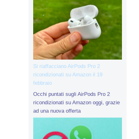
Si riaffacciano AirPods Pro 2
ricondizionati su Amazon il 19
febbraio
Occhi puntati sugli AirPods Pro 2
ricondizionati su Amazon oggi, grazie
ad una nuova offerta