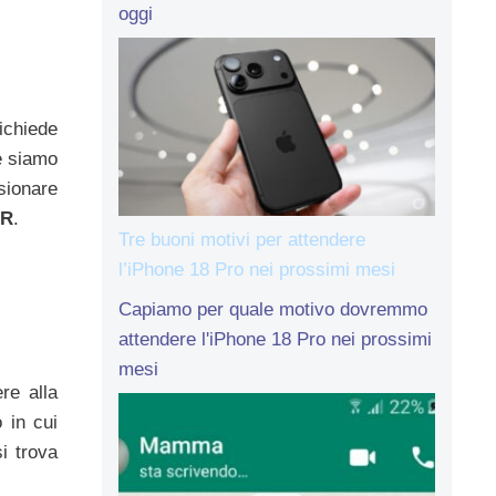
oggi
ichiede
 siamo
sionare
zR
.
Tre buoni motivi per attendere
l’iPhone 18 Pro nei prossimi mesi
Capiamo per quale motivo dovremmo
attendere l'iPhone 18 Pro nei prossimi
mesi
re alla
 in cui
i trova