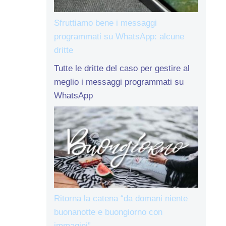
Sfruttiamo bene i messaggi
programmati su WhatsApp: alcune
dritte
Tutte le dritte del caso per gestire al
meglio i messaggi programmati su
WhatsApp
Ritorna la catena “da domani niente
buonanotte e buongiorno con
immagini”