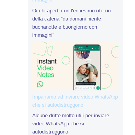
Occhi aperti con l'ennesimo ritorno
della catena "da domani niente
buonanotte e buongiorno con
immagini"
Impariamo ad inviare video WhatsApp
che si autodistruggono
Alcune dritte molto utili per inviare
video WhatsApp che si
autodistruggono