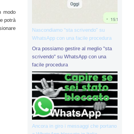
in modo
he potrà
sionare
Nascondiamo “sta scrivendo” su
WhatsApp con una facile procedura
Ora possiamo gestire al meglio "sta
scrivendo" su WhatsApp con una
facile procedura
Ancora in giro i messaggi che portano