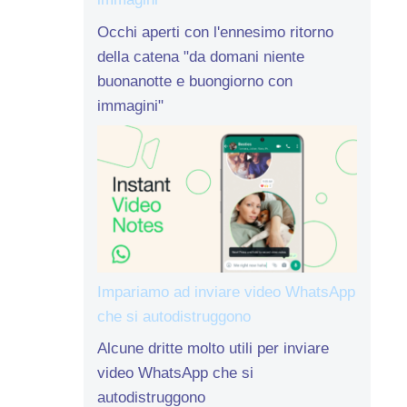
Occhi aperti con l'ennesimo ritorno
della catena "da domani niente
buonanotte e buongiorno con
immagini"
Impariamo ad inviare video WhatsApp
che si autodistruggono
Alcune dritte molto utili per inviare
video WhatsApp che si
autodistruggono