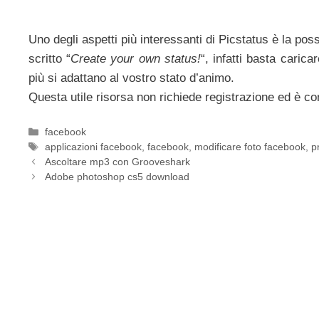
Uno degli aspetti più interessanti di Picstatus è la pos
scritto “
Create your own status!
“, infatti basta carica
più si adattano al vostro stato d’animo.
Questa utile risorsa non richiede registrazione ed è c
Categorie
facebook
Tag
applicazioni facebook
,
facebook
,
modificare foto facebook
,
p
Ascoltare mp3 con Grooveshark
Adobe photoshop cs5 download