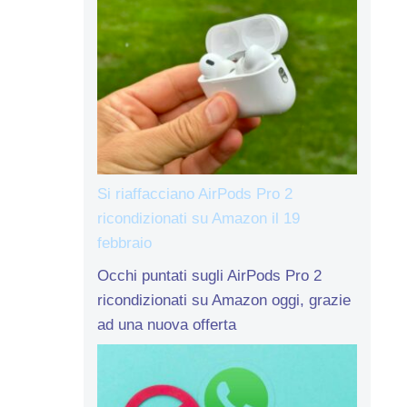
Si riaffacciano AirPods Pro 2
ricondizionati su Amazon il 19
febbraio
Occhi puntati sugli AirPods Pro 2
ricondizionati su Amazon oggi, grazie
ad una nuova offerta