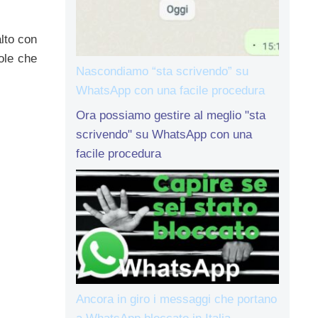
alto con
ole che
Nascondiamo “sta scrivendo” su
WhatsApp con una facile procedura
Ora possiamo gestire al meglio "sta
scrivendo" su WhatsApp con una
facile procedura
Ancora in giro i messaggi che portano