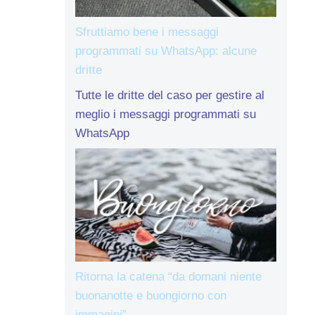
Sfruttiamo bene i messaggi
programmati su WhatsApp: alcune
dritte
Tutte le dritte del caso per gestire al
meglio i messaggi programmati su
WhatsApp
Ritorna la catena “da domani niente
buonanotte e buongiorno con
immagini”