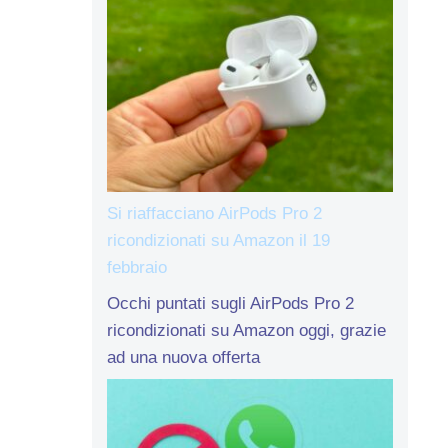
Si riaffacciano AirPods Pro 2
ricondizionati su Amazon il 19
febbraio
Occhi puntati sugli AirPods Pro 2
ricondizionati su Amazon oggi, grazie
ad una nuova offerta