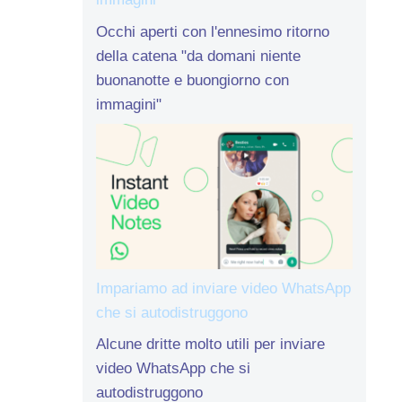
Occhi aperti con l'ennesimo ritorno
della catena "da domani niente
buonanotte e buongiorno con
immagini"
Impariamo ad inviare video WhatsApp
che si autodistruggono
Alcune dritte molto utili per inviare
video WhatsApp che si
autodistruggono