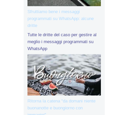
Sfruttiamo bene i messaggi
programmati su WhatsApp: alcune
dritte
Tutte le dritte del caso per gestire al
meglio i messaggi programmati su
WhatsApp
Ritorna la catena “da domani niente
buonanotte e buongiorno con
immagini”