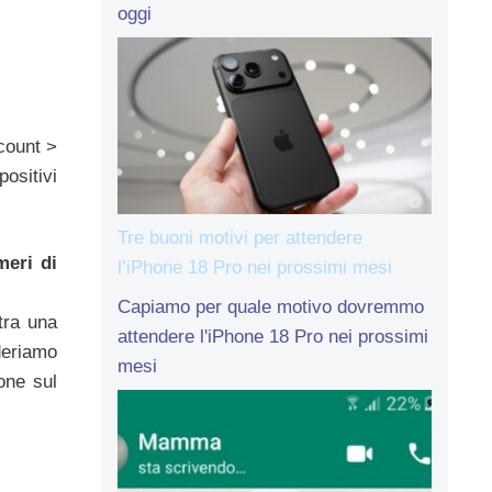
oggi
count >
positivi
Tre buoni motivi per attendere
meri di
l’iPhone 18 Pro nei prossimi mesi
Capiamo per quale motivo dovremmo
tra una
attendere l'iPhone 18 Pro nei prossimi
deriamo
mesi
one sul