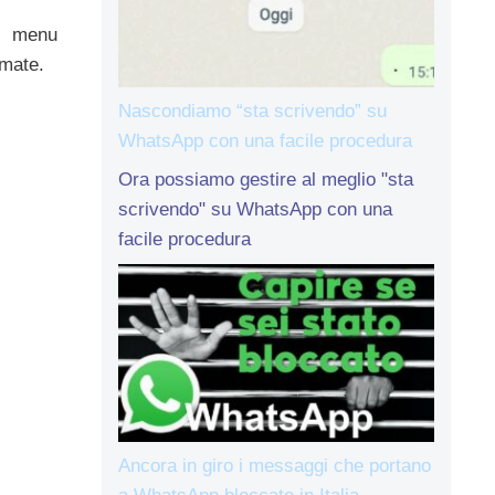
el menu
rmate.
Nascondiamo “sta scrivendo” su
WhatsApp con una facile procedura
Ora possiamo gestire al meglio "sta
scrivendo" su WhatsApp con una
facile procedura
Ancora in giro i messaggi che portano