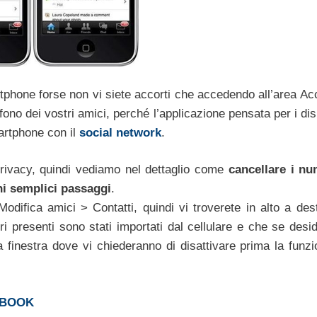
phone forse non vi siete accorti che accedendo all’area Ac
fono dei vostri amici, perché l’applicazione pensata per i dis
artphone con il
social network
.
privacy, quindi vediamo nel dettaglio come
cancellare i nu
hi semplici passaggi
.
difica amici > Contatti, quindi vi troverete in alto a des
eri presenti sono stati importati dal cellulare e che se desi
a finestra dove vi chiederanno di disattivare prima la funzi
EBOOK