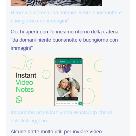
Ritorna la catena “da domani niente buonanotte e
buongiorno con immagini”
Occhi aperti con l'ennesimo ritorno della catena
"da domani niente buonanotte e buongiorno con
immagini"
Impariamo ad inviare video WhatsApp che si
autodistruggono
Alcune dritte molto utili per inviare video