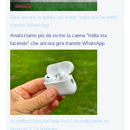
Gira ancora la bufala sul video “India sta facendo”
tramite WhatsApp
Analizziamo più da vicino la caena "India sta
facendo" che ancora gira tramite WhatsApp
Si riaffacciano AirPods Pro 2 ricondizionati su
Amazon il 19 febbraio