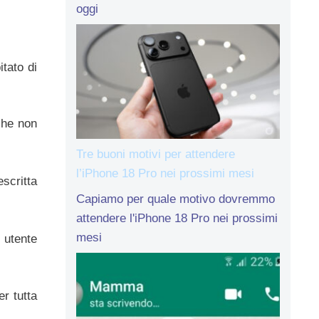
oggi
tato di
che non
Tre buoni motivi per attendere
l’iPhone 18 Pro nei prossimi mesi
escritta
Capiamo per quale motivo dovremmo
attendere l'iPhone 18 Pro nei prossimi
mesi
 utente
er tutta