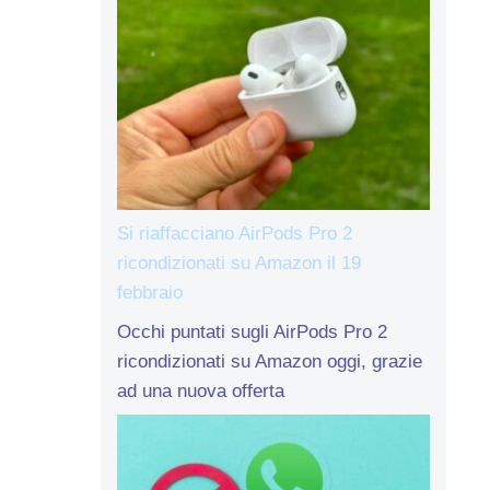
Si riaffacciano AirPods Pro 2
ricondizionati su Amazon il 19
febbraio
Occhi puntati sugli AirPods Pro 2
ricondizionati su Amazon oggi, grazie
ad una nuova offerta