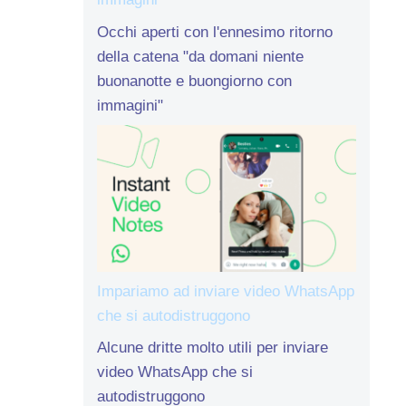
Occhi aperti con l'ennesimo ritorno
della catena "da domani niente
buonanotte e buongiorno con
immagini"
Impariamo ad inviare video WhatsApp
che si autodistruggono
Alcune dritte molto utili per inviare
video WhatsApp che si
autodistruggono