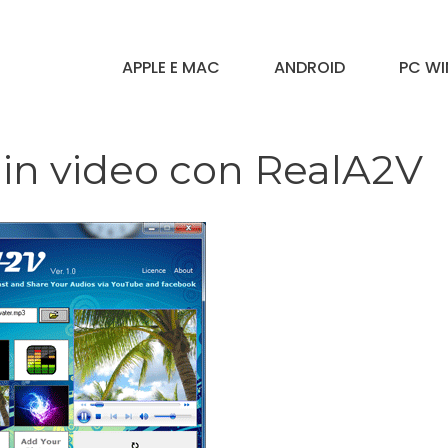
APPLE E MAC
ANDROID
PC W
o in video con RealA2V