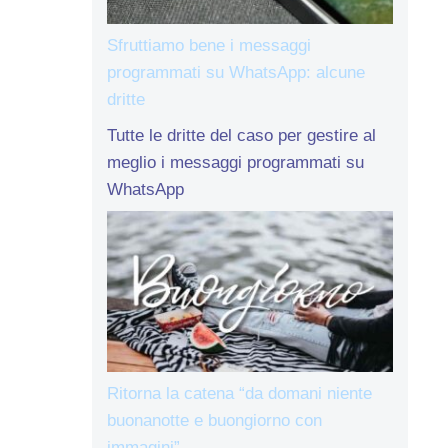
Sfruttiamo bene i messaggi
programmati su WhatsApp: alcune
dritte
Tutte le dritte del caso per gestire al
meglio i messaggi programmati su
WhatsApp
Ritorna la catena “da domani niente
buonanotte e buongiorno con
immagini”