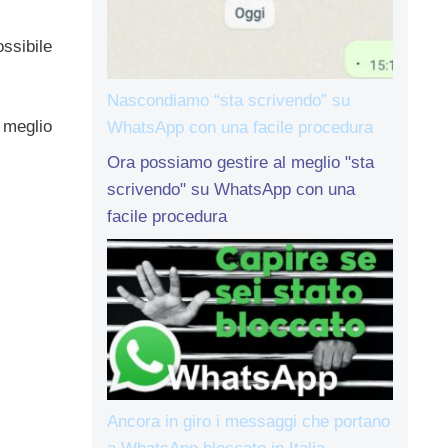
ssibile
Nascondiamo “sta scrivendo” su
 meglio
WhatsApp con una facile procedura
Ora possiamo gestire al meglio "sta
scrivendo" su WhatsApp con una
facile procedura
Ancora in giro i messaggi che portano