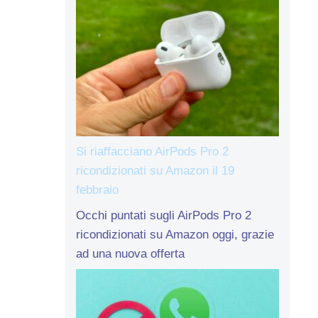
Si riaffacciano AirPods Pro 2
ricondizionati su Amazon il 19
febbraio
Occhi puntati sugli AirPods Pro 2
ricondizionati su Amazon oggi, grazie
ad una nuova offerta