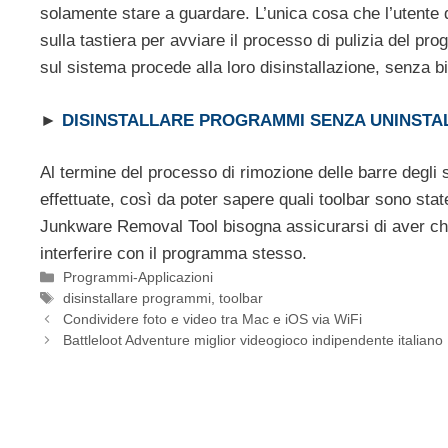
solamente stare a guardare. L’unica cosa che l’utente
sulla tastiera per avviare il processo di pulizia del p
sul sistema procede alla loro disinstallazione, senza b
►
DISINSTALLARE PROGRAMMI SENZA UNINSTA
Al termine del processo di rimozione delle barre degli s
effettuate, così da poter sapere quali toolbar sono state
Junkware Removal Tool bisogna assicurarsi di aver chi
interferire con il programma stesso.
Categorie
Programmi-Applicazioni
Tag
disinstallare programmi
,
toolbar
Condividere foto e video tra Mac e iOS via WiFi
Battleloot Adventure miglior videogioco indipendente italiano