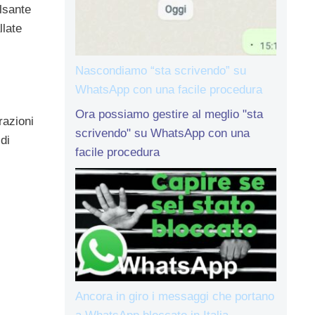
lsante
llate
Nascondiamo “sta scrivendo” su
WhatsApp con una facile procedura
Ora possiamo gestire al meglio "sta
razioni
scrivendo" su WhatsApp con una
di
facile procedura
Ancora in giro i messaggi che portano