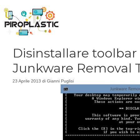
Vai
al
contenuto
Disinstallare toolb
Junkware Removal T
23 Aprile 2013
di
Gianni Puglisi