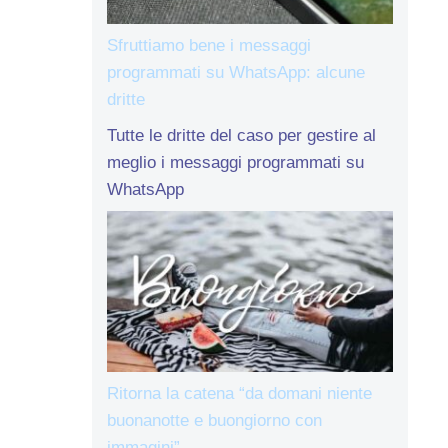
Sfruttiamo bene i messaggi
programmati su WhatsApp: alcune
dritte
Tutte le dritte del caso per gestire al
meglio i messaggi programmati su
WhatsApp
Ritorna la catena “da domani niente
buonanotte e buongiorno con
immagini”