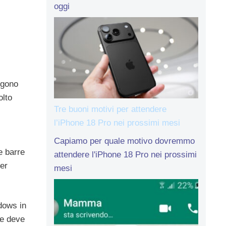
oggi
gono
olto
Tre buoni motivi per attendere
l’iPhone 18 Pro nei prossimi mesi
Capiamo per quale motivo dovremmo
e barre
attendere l'iPhone 18 Pro nei prossimi
per
mesi
dows in
he deve