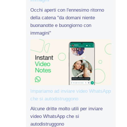
Occhi aperti con l'ennesimo ritorno
della catena "da domani niente
buonanotte e buongiorno con
immagini"
Impariamo ad inviare video WhatsApp
che si autodistruggono
Alcune dritte molto utili per inviare
video WhatsApp che si
autodistruggono