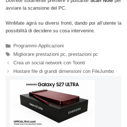
Dovrete solamente premere il pulsante
Scan Now
per
avviare la scansione del PC.
WinMate agirà su diversi fronti, dando poi all’utente la
possibilità di decidere su cosa intervenire.
Categorie
Programmi-Applicazioni
Tag
Migliorare prestazioni pc
,
prestazioni pc
Crea un social network con Toonti
Hostare file di grandi dimensioni con FileJumbo