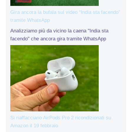
Gira ancora la bufala sul video “India sta facendo”
tramite WhatsApp
Analizziamo più da vicino la caena "India sta
facendo" che ancora gira tramite WhatsApp
Si riaffacciano AirPods Pro 2 ricondizionati su
Amazon il 19 febbraio