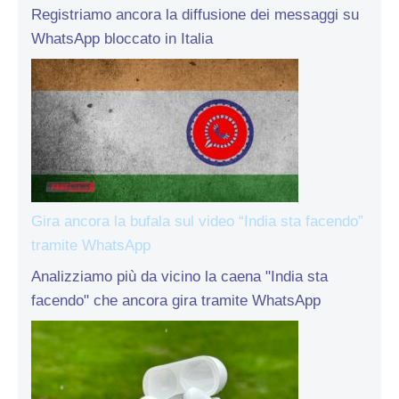
Registriamo ancora la diffusione dei messaggi su
WhatsApp bloccato in Italia
Gira ancora la bufala sul video “India sta facendo”
tramite WhatsApp
Analizziamo più da vicino la caena "India sta
facendo" che ancora gira tramite WhatsApp