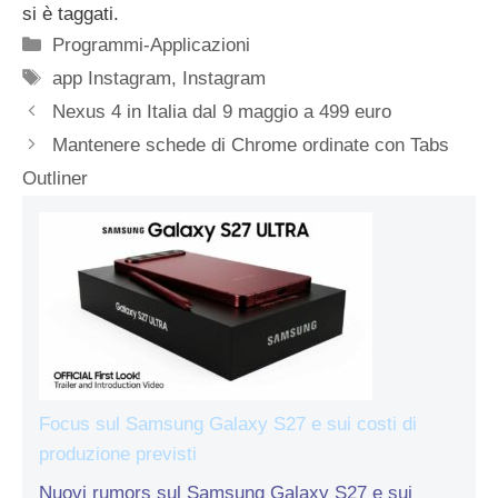
si è taggati.
Categorie
Programmi-Applicazioni
Tag
app Instagram
,
Instagram
Nexus 4 in Italia dal 9 maggio a 499 euro
Mantenere schede di Chrome ordinate con Tabs
Outliner
Focus sul Samsung Galaxy S27 e sui costi di
produzione previsti
Nuovi rumors sul Samsung Galaxy S27 e sui