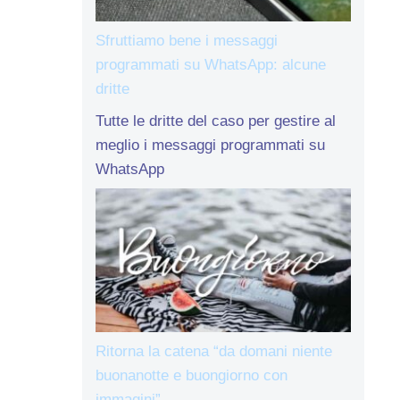
Sfruttiamo bene i messaggi
programmati su WhatsApp: alcune
dritte
Tutte le dritte del caso per gestire al
meglio i messaggi programmati su
WhatsApp
Ritorna la catena “da domani niente
buonanotte e buongiorno con
immagini”