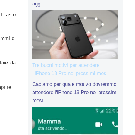
oggi
l tasto
ammi di
toie da
Tre buoni motivi per attendere
l’iPhone 18 Pro nei prossimi mesi
Capiamo per quale motivo dovremmo
rire il
attendere l'iPhone 18 Pro nei prossimi
mesi