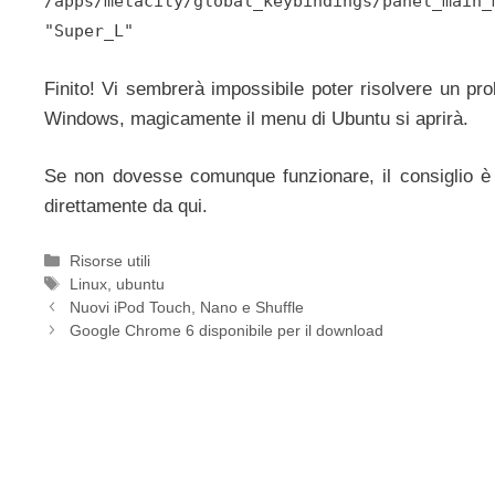
/apps/metacity/global_keybindings/panel_main_
"Super_L"
Finito! Vi sembrerà impossibile poter risolvere un pr
Windows, magicamente il menu di Ubuntu si aprirà.
Se non dovesse comunque funzionare, il consiglio è 
direttamente da qui.
Categorie
Risorse utili
Tag
Linux
,
ubuntu
Nuovi iPod Touch, Nano e Shuffle
Google Chrome 6 disponibile per il download