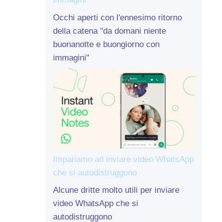
Occhi aperti con l'ennesimo ritorno
della catena "da domani niente
buonanotte e buongiorno con
immagini"
Impariamo ad inviare video WhatsApp
che si autodistruggono
Alcune dritte molto utili per inviare
video WhatsApp che si
autodistruggono