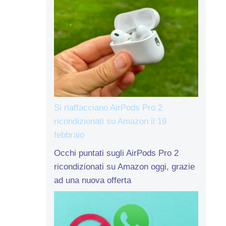
Si riaffacciano AirPods Pro 2
ricondizionati su Amazon il 19
febbraio
Occhi puntati sugli AirPods Pro 2
ricondizionati su Amazon oggi, grazie
ad una nuova offerta