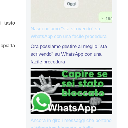
l tasto
Nascondiamo “sta scrivendo” su
WhatsApp con una facile procedura
opiarla
Ora possiamo gestire al meglio "sta
scrivendo" su WhatsApp con una
facile procedura
Ancora in giro i messaggi che portano