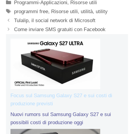
Categorie
Programmi-Applicazioni
,
Risorse utili
Tag
programmi free
,
Risorse utili
,
utilità
,
utility
Tulalip, il social network di Microsoft
Come inviare SMS gratuiti con Facebook
Focus sul Samsung Galaxy S27 e sui costi di
produzione previsti
Nuovi rumors sul Samsung Galaxy S27 e sui
possibili costi di produzione oggi