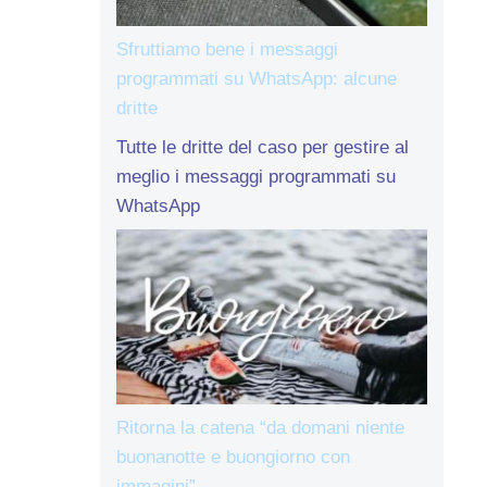
Sfruttiamo bene i messaggi
programmati su WhatsApp: alcune
dritte
Tutte le dritte del caso per gestire al
meglio i messaggi programmati su
WhatsApp
Ritorna la catena “da domani niente
buonanotte e buongiorno con
immagini”