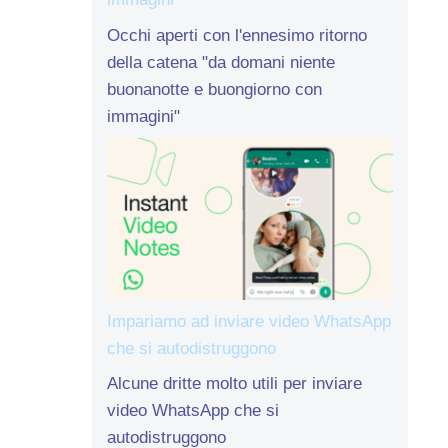
Occhi aperti con l'ennesimo ritorno
della catena "da domani niente
buonanotte e buongiorno con
immagini"
Impariamo ad inviare video WhatsApp
che si autodistruggono
Alcune dritte molto utili per inviare
video WhatsApp che si
autodistruggono