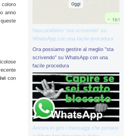
r coloro
so anno
 queste
Nascondiamo “sta scrivendo” su
WhatsApp con una facile procedura
Ora possiamo gestire al meglio "sta
scrivendo" su WhatsApp con una
icolose
facile procedura
recente
ivi
con
Ancora in giro i messaggi che portano