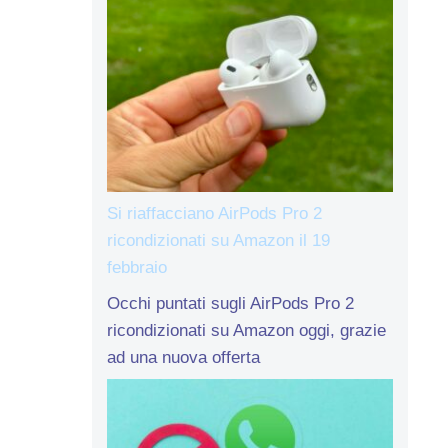
Si riaffacciano AirPods Pro 2
ricondizionati su Amazon il 19
febbraio
Occhi puntati sugli AirPods Pro 2
ricondizionati su Amazon oggi, grazie
ad una nuova offerta