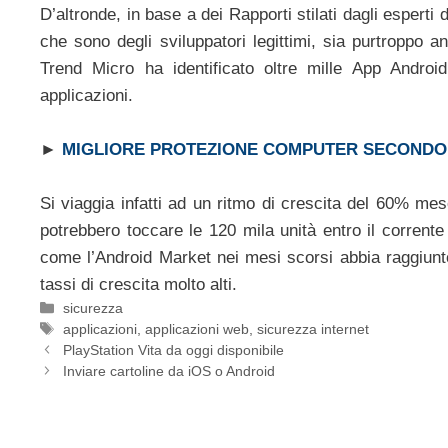
D’altronde, in base a dei Rapporti stilati dagli esperti d
che sono degli sviluppatori legittimi, sia purtroppo 
Trend Micro ha identificato oltre mille App Android
applicazioni.
►
MIGLIORE PROTEZIONE COMPUTER SECONDO
Si viaggia infatti ad un ritmo di crescita del 60% me
potrebbero toccare le 120 mila unità entro il corrent
come l’Android Market nei mesi scorsi abbia raggiunto
tassi di crescita molto alti.
Categorie
sicurezza
Tag
applicazioni
,
applicazioni web
,
sicurezza internet
PlayStation Vita da oggi disponibile
Inviare cartoline da iOS o Android