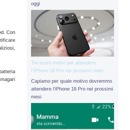
oggi
ed. Con
tificare
iziosi,
Tre buoni motivi per attendere
l’iPhone 18 Pro nei prossimi mesi
atteria
 magari
Capiamo per quale motivo dovremmo
attendere l'iPhone 18 Pro nei prossimi
mesi