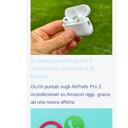
Si riaffacciano AirPods Pro 2
ricondizionati su Amazon il 19
febbraio
Occhi puntati sugli AirPods Pro 2
ricondizionati su Amazon oggi, grazie
ad una nuova offerta