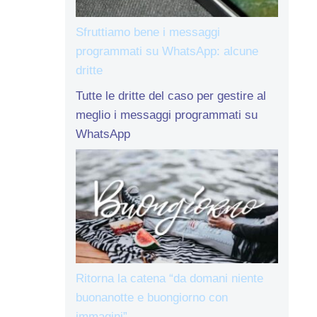
Sfruttiamo bene i messaggi
programmati su WhatsApp: alcune
dritte
Tutte le dritte del caso per gestire al
meglio i messaggi programmati su
WhatsApp
Ritorna la catena “da domani niente
buonanotte e buongiorno con
immagini”