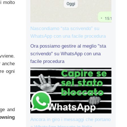
si molto
Nascondiamo “sta scrivendo” su
WhatsApp con una facile procedura
Ora possiamo gestire al meglio "sta
scrivendo" su WhatsApp con una
vviene.
facile procedura
er anche
re ogni
age and
owsing
Ancora in giro i messaggi che portano