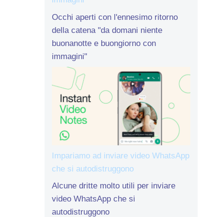
Occhi aperti con l'ennesimo ritorno
della catena "da domani niente
buonanotte e buongiorno con
immagini"
Impariamo ad inviare video WhatsApp
che si autodistruggono
Alcune dritte molto utili per inviare
video WhatsApp che si
autodistruggono