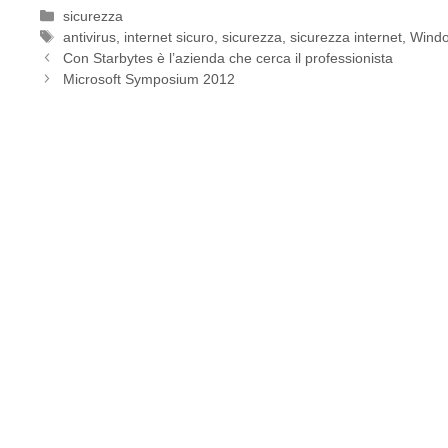
Categorie
sicurezza
Tag
antivirus
,
internet sicuro
,
sicurezza
,
sicurezza internet
,
Wind
Con Starbytes è l’azienda che cerca il professionista
Microsoft Symposium 2012