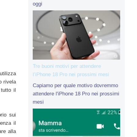
oggi
Tre buoni motivi per attendere
utilizza
l’iPhone 18 Pro nei prossimi mesi
 rivela
Capiamo per quale motivo dovremmo
utto il
attendere l'iPhone 18 Pro nei prossimi
mesi
rio sui
enza il
re alla