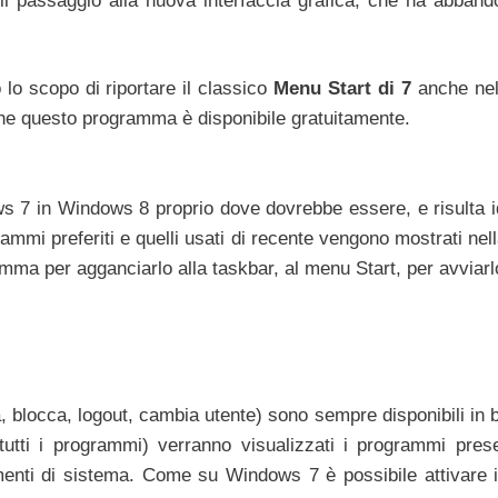
i il passaggio alla nuova interfaccia grafica, che ha abbando
o scopo di riportare il classico
Menu Start di 7
anche ne
che questo programma è disponibile gratuitamente.
s 7 in Windows 8 proprio dove dovrebbe essere, e risulta i
rammi preferiti e quelli usati di recente vengono mostrati nel
ramma per agganciarlo alla taskbar, al menu Start, per avvia
a, blocca, logout, cambia utente) sono sempre disponibili in
utti i programmi) verranno visualizzati i programmi prese
menti di sistema. Come su Windows 7 è possibile attivare 