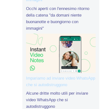
Occhi aperti con l'ennesimo ritorno
della catena "da domani niente
buonanotte e buongiorno con
immagini"
Impariamo ad inviare video WhatsApp
che si autodistruggono
Alcune dritte molto utili per inviare
video WhatsApp che si
autodistruggono