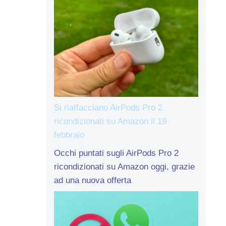
Si riaffacciano AirPods Pro 2
ricondizionati su Amazon il 19
febbraio
Occhi puntati sugli AirPods Pro 2
ricondizionati su Amazon oggi, grazie
ad una nuova offerta