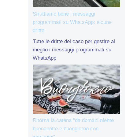
Sfruttiamo bene i messaggi
programmati su WhatsApp: alcune
dritte
Tutte le dritte del caso per gestire al
meglio i messaggi programmati su
WhatsApp
Ritorna la catena “da domani niente
buonanotte e buongiorno con
immagini”