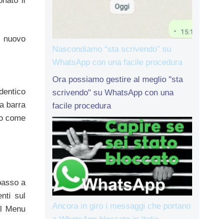
nato il
l nuovo
Nascondiamo “sta scrivendo” su
WhatsApp con una facile procedura
Ora possiamo gestire al meglio "sta
dentico
scrivendo" su WhatsApp con una
la barra
facile procedura
rlo come
 basso a
nti sul
Ancora in giro i messaggi che portano
il Menu