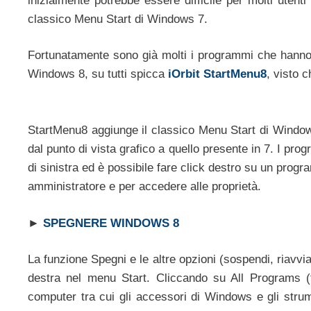
inizialmente potrebbe essere difficile per molti utent
classico Menu Start di Windows 7.
Fortunatamente sono già molti i programmi che hanno l
Windows 8, su tutti spicca
iOrbit StartMenu8
, visto 
StartMenu8 aggiunge il classico Menu Start di Window
dal punto di vista grafico a quello presente in 7. I prog
di sinistra ed è possibile fare click destro su un prog
amministratore e per accedere alle proprietà.
►
SPEGNERE WINDOWS 8
La funzione Spegni e le altre opzioni (sospendi, riavvi
destra nel menu Start. Cliccando su All Programs (t
computer tra cui gli accessori di Windows e gli stru