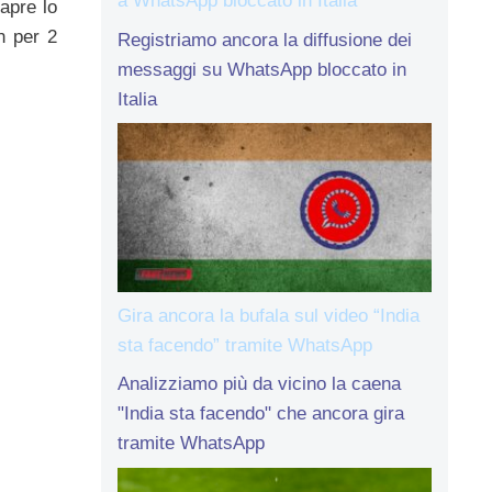
a WhatsApp bloccato in Italia
 apre lo
n per 2
Registriamo ancora la diffusione dei
messaggi su WhatsApp bloccato in
Italia
Gira ancora la bufala sul video “India
sta facendo” tramite WhatsApp
Analizziamo più da vicino la caena
"India sta facendo" che ancora gira
tramite WhatsApp