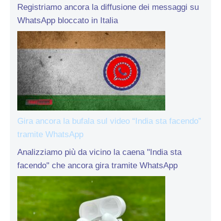
Registriamo ancora la diffusione dei messaggi su
WhatsApp bloccato in Italia
Gira ancora la bufala sul video “India sta facendo”
tramite WhatsApp
Analizziamo più da vicino la caena "India sta
facendo" che ancora gira tramite WhatsApp