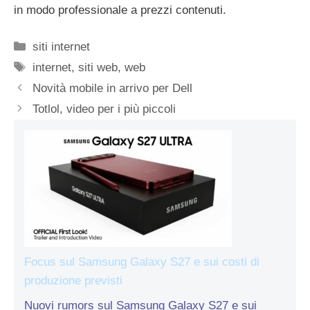
in modo professionale a prezzi contenuti.
Categorie
siti internet
Tag
internet
,
siti web
,
web
Novità mobile in arrivo per Dell
Totlol, video per i più piccoli
Focus sul Samsung Galaxy S27 e sui costi di
produzione previsti
Nuovi rumors sul Samsung Galaxy S27 e sui