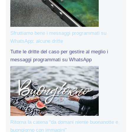
Sfruttiamo bene i messaggi programmati su
WhatsApp: alcune dritte
Tutte le dritte del caso per gestire al meglio i
messaggi programmati su WhatsApp
Ritorna la catena “da domani niente buonanotte e
buongiorno con immagini”