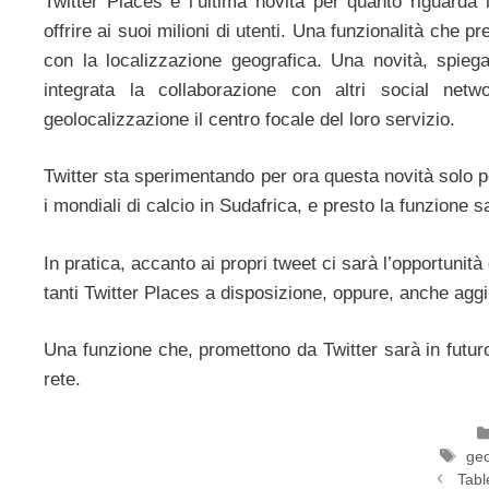
Twitter Places è l’ultima novità per quanto riguarda 
offrire ai suoi milioni di utenti. Una funzionalità che p
con la localizzazione geografica. Una novità, spiega
integrata la collaborazione con altri social ne
geolocalizzazione il centro focale del loro servizio.
Twitter sta sperimentando per ora questa novità solo p
i mondiali di calcio in Sudafrica, e presto la funzione sa
In pratica, accanto ai propri tweet ci sarà l’opportunit
tanti Twitter Places a disposizione, oppure, anche agg
Una funzione che, promettono da Twitter sarà in futuro
rete.
Ta
geo
Tabl