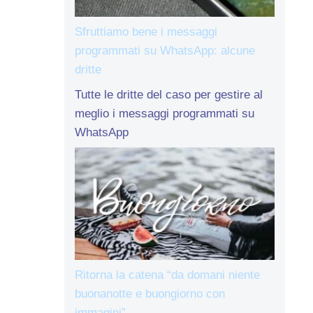
Sfruttiamo bene i messaggi
programmati su WhatsApp: alcune
dritte
Tutte le dritte del caso per gestire al
meglio i messaggi programmati su
WhatsApp
Ritorna la catena “da domani niente
buonanotte e buongiorno con
immagini”