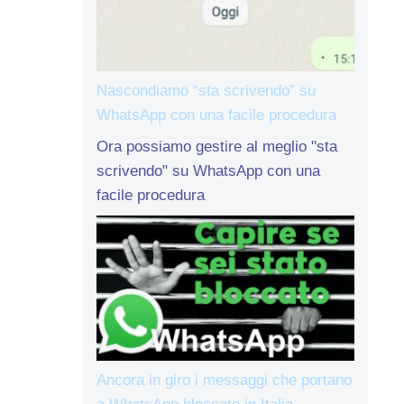
Nascondiamo “sta scrivendo” su
WhatsApp con una facile procedura
Ora possiamo gestire al meglio "sta
scrivendo" su WhatsApp con una
facile procedura
Ancora in giro i messaggi che portano