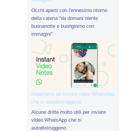
Occhi aperti con l'ennesimo ritorno
della catena "da domani niente
buonanotte e buongiorno con
immagini"
Impariamo ad inviare video WhatsApp
che si autodistruggono
Alcune dritte molto utili per inviare
video WhatsApp che si
autodistruggono