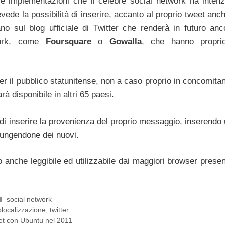
le implementazioni che il celebre social network ha intenz
revede la possibilità di inserire, accanto al proprio tweet anch
no sul blog ufficiale di Twitter che renderà in futuro anc
twork, come
Foursquare
o
Gowalla
, che hanno proprio
er il pubblico statunitense, non a caso proprio in concomita
rà disponibile in altri 65 paesi.
à di inserire la provenienza del proprio messaggio, inserendo
iungendone dei nuovi.
 anche leggibile ed utilizzabile dai maggiori browser present
Categorie
social network
g
localizzazione
,
twitter
et con Ubuntu nel 2011