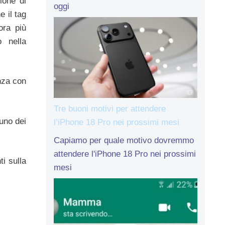
ione di
oggi
e il tag
ora più
 nella
nza con
Tre buoni motivi per attendere
 uno dei
l’iPhone 18 Pro nei prossimi mesi
Capiamo per quale motivo dovremmo
attendere l'iPhone 18 Pro nei prossimi
i sulla
mesi