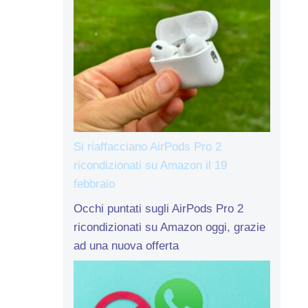
Si riaffacciano AirPods Pro 2
ricondizionati su Amazon il 19
febbraio
Occhi puntati sugli AirPods Pro 2
ricondizionati su Amazon oggi, grazie
ad una nuova offerta