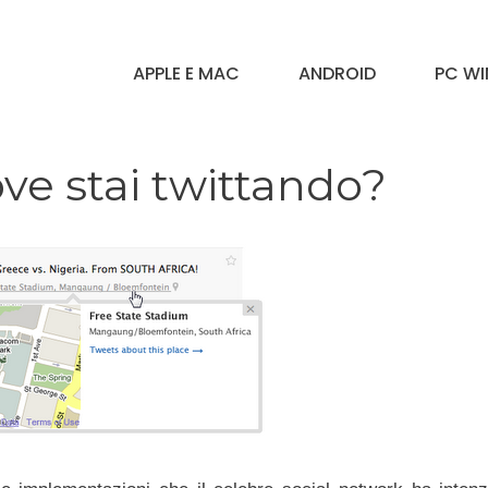
APPLE E MAC
ANDROID
PC W
ove stai twittando?