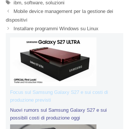
Tag
ibm
,
software
,
soluzioni
Mobile device management per la gestione dei
dispositivi
Installare programmi Windows su Linux
Focus sul Samsung Galaxy S27 e sui costi di
produzione previsti
Nuovi rumors sul Samsung Galaxy S27 e sui
possibili costi di produzione oggi