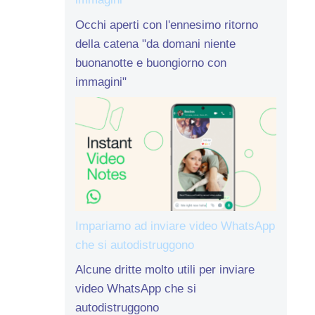
Occhi aperti con l'ennesimo ritorno
della catena "da domani niente
buonanotte e buongiorno con
immagini"
Impariamo ad inviare video WhatsApp
che si autodistruggono
Alcune dritte molto utili per inviare
video WhatsApp che si
autodistruggono