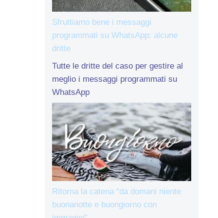
Sfruttiamo bene i messaggi
programmati su WhatsApp: alcune
dritte
Tutte le dritte del caso per gestire al
meglio i messaggi programmati su
WhatsApp
Ritorna la catena “da domani niente
buonanotte e buongiorno con
immagini”