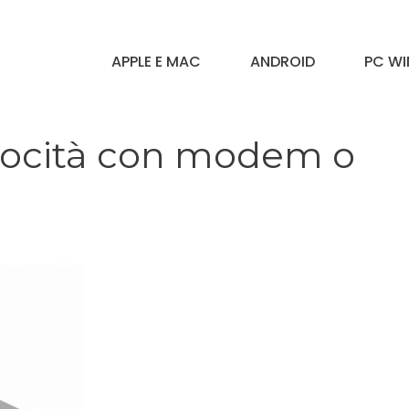
APPLE E MAC
ANDROID
PC W
velocità con modem o