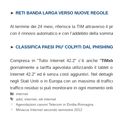
►
RETI BANDA LARGA VERSO NUOVE REGOLE
Al termine dei 24 mesi, riferisce la TIM attraverso il p
con il rinnovo automatico e con l’addebito della somma 
►
CLASSIFICA PAESI PIU’ COLPITI DAL PHISHING
Compresa in “Tutto Internet 42.2” c’è anche “
TIMxI
giornalmente a tariffa agevolata utilizzando il tablet
Internet 42.2” ed è senza costi aggiuntivi. Nel dettagl
negli Stati Uniti o in Europa con un massimo di traffic
traffico residuo si può monitorare in ogni momento onli
Categorie
internet
Tag
adsl
,
internet
,
siti internet
Agevolazioni canoni Telecom in Emilia-Romagna
Minacce Internet secondo semestre 2012