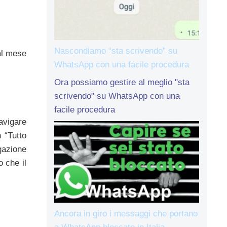
Nascondiamo “sta scrivendo” su
al mese
WhatsApp con una facile procedura
Ora possiamo gestire al meglio "sta
scrivendo" su WhatsApp con una
facile procedura
avigare
 “Tutto
igazione
o che il
Ancora in giro i messaggi che portano