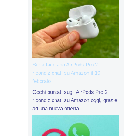
Si riaffacciano AirPods Pro 2
ricondizionati su Amazon il 19
febbraio
Occhi puntati sugli AirPods Pro 2
ricondizionati su Amazon oggi, grazie
ad una nuova offerta