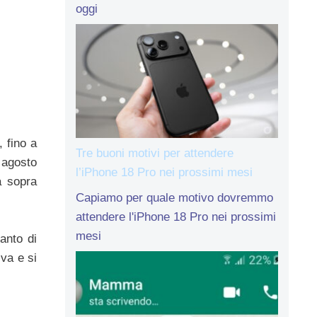
oggi
 fino a
Tre buoni motivi per attendere
9 agosto
l’iPhone 18 Pro nei prossimi mesi
a sopra
Capiamo per quale motivo dovremmo
attendere l'iPhone 18 Pro nei prossimi
mesi
anto di
iva e si