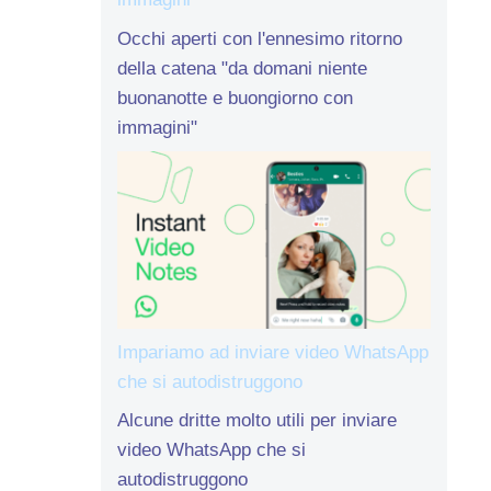
Occhi aperti con l'ennesimo ritorno
della catena "da domani niente
buonanotte e buongiorno con
immagini"
Impariamo ad inviare video WhatsApp
che si autodistruggono
Alcune dritte molto utili per inviare
video WhatsApp che si
autodistruggono