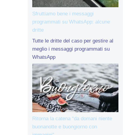
Sfruttiamo bene i messaggi
programmati su WhatsApp: alcune
dritte
Tutte le dritte del caso per gestire al
meglio i messaggi programmati su
WhatsApp
Ritorna la catena “da domani niente
buonanotte e buongiorno con
immagini”