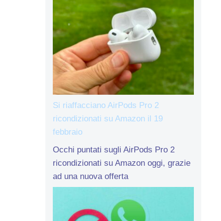
Si riaffacciano AirPods Pro 2
ricondizionati su Amazon il 19
febbraio
Occhi puntati sugli AirPods Pro 2
ricondizionati su Amazon oggi, grazie
ad una nuova offerta