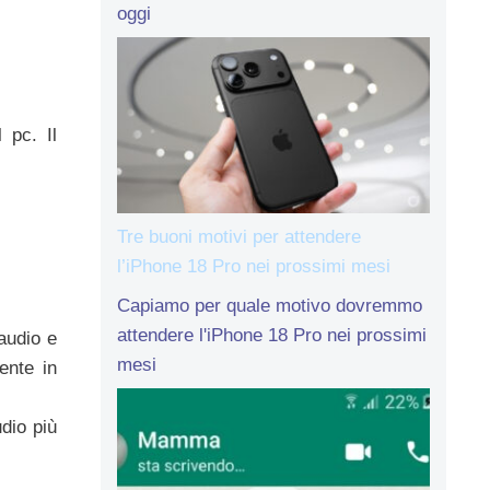
oggi
 pc. Il
Tre buoni motivi per attendere
l’iPhone 18 Pro nei prossimi mesi
Capiamo per quale motivo dovremmo
attendere l'iPhone 18 Pro nei prossimi
audio e
mesi
ente in
udio più