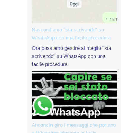
Nascondiamo “sta scrivendo” su
WhatsApp con una facile procedura
Ora possiamo gestire al meglio "sta
scrivendo" su WhatsApp con una
facile procedura
Ancora in giro i messaggi che portano