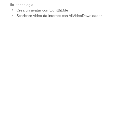
Categorie
tecnologia
Crea un avatar con EightBit.Me
Scaricare video da internet con AllVideoDownloader