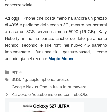
concorrenziale.
Ad oggi l’iPhone che costa meno ha ancora un prezzo
di 499€ e parliamo del vecchio 3G, mentre per portarsi
a casa un 3GS servono almeno 599€ (16 GB). Katy
Huberty infine ha parlato anche del lato puramente
tecnico: secondo le sue fonti nel nuovo 4G saranno
implementate funzionalità gesture-based, come
accade già nel recente
Magic Mouse
.
Categorie
apple
Tag
3GS
,
4g
,
apple
,
iphone
,
prezzo
Google Nexus One in Italia in primavera
Karaoke e Youtube insieme con TubeOke