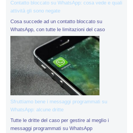
Contatto bloccato su WhatsApp: cosa vede e quali
attività gli sono negate
Cosa succede ad un contatto bloccato su
WhatsApp, con tutte le limitazioni del caso
Sfruttiamo bene i messaggi programmati su
WhatsApp: alcune dritte
Tutte le dritte del caso per gestire al meglio i
messaggi programmati su WhatsApp