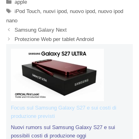
Categorie
apple
Tag
iPod Touch
,
nuovi ipod
,
nuovo ipod
,
nuovo ipod
nano
Samsung Galaxy Next
Protezione Web per tablet Android
Focus sul Samsung Galaxy S27 e sui costi di
produzione previsti
Nuovi rumors sul Samsung Galaxy S27 e sui
possibili costi di produzione oggi