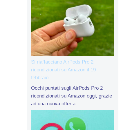
Si riaffacciano AirPods Pro 2
ricondizionati su Amazon il 19
febbraio
Occhi puntati sugli AirPods Pro 2
ricondizionati su Amazon oggi, grazie
ad una nuova offerta