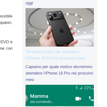
oggi
ssibile
ppatori,
, EVO e
one con
Tre buoni motivi per attendere
l’iPhone 18 Pro nei prossimi mesi
Capiamo per quale motivo dovremmo
attendere l'iPhone 18 Pro nei prossimi
mesi