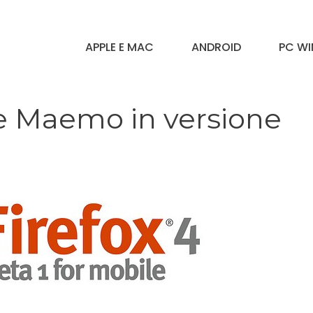
APPLE E MAC
ANDROID
PC W
 e Maemo in versione