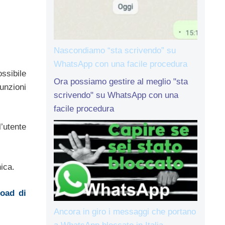
Nascondiamo “sta scrivendo” su
WhatsApp con una facile procedura
ssibile
Ora possiamo gestire al meglio "sta
unzioni
scrivendo" su WhatsApp con una
facile procedura
’utente
ica.
oad di
Ancora in giro i messaggi che portano