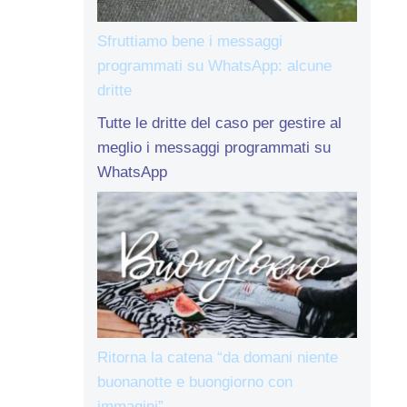
Sfruttiamo bene i messaggi
programmati su WhatsApp: alcune
dritte
Tutte le dritte del caso per gestire al
meglio i messaggi programmati su
WhatsApp
Ritorna la catena “da domani niente
buonanotte e buongiorno con
immagini”