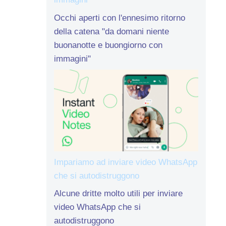
Occhi aperti con l'ennesimo ritorno
della catena "da domani niente
buonanotte e buongiorno con
immagini"
Impariamo ad inviare video WhatsApp
che si autodistruggono
Alcune dritte molto utili per inviare
video WhatsApp che si
autodistruggono