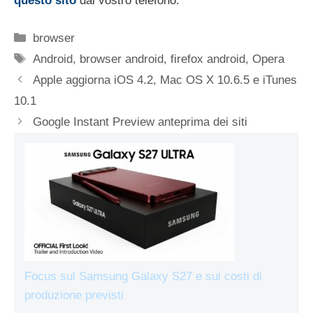
questo sito
dal vostro telefono.
Categorie
browser
Tag
Android
,
browser android
,
firefox android
,
Opera
Apple aggiorna iOS 4.2, Mac OS X 10.6.5 e iTunes
10.1
Google Instant Preview anteprima dei siti
Focus sul Samsung Galaxy S27 e sui costi di
produzione previsti