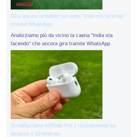
Gira ancora la bufala sul video “India sta facendo”
tramite WhatsApp
Analizziamo più da vicino la caena "India sta
facendo" che ancora gira tramite WhatsApp
Si riaffacciano AirPods Pro 2 ricondizionati su
Amazon il 19 febbraio