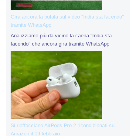
Gira ancora la bufala sul video “India sta facendo”
tramite WhatsApp
Analizziamo più da vicino la caena "India sta
facendo" che ancora gira tramite WhatsApp
Si riaffacciano AirPods Pro 2 ricondizionati su
Amazon il 19 febbraio