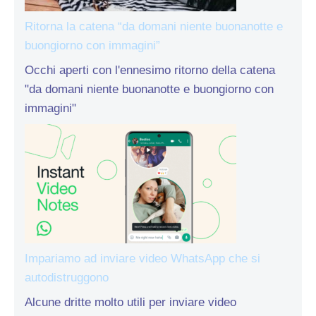
Ritorna la catena “da domani niente buonanotte e
buongiorno con immagini”
Occhi aperti con l'ennesimo ritorno della catena
"da domani niente buonanotte e buongiorno con
immagini"
Impariamo ad inviare video WhatsApp che si
autodistruggono
Alcune dritte molto utili per inviare video