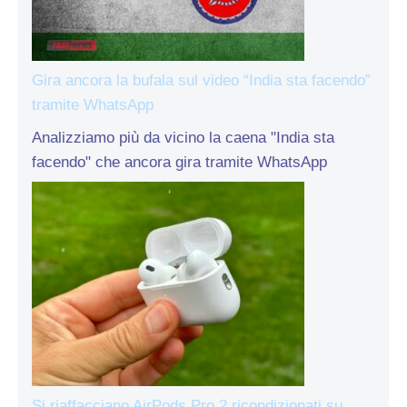
Gira ancora la bufala sul video “India sta facendo”
tramite WhatsApp
Analizziamo più da vicino la caena "India sta
facendo" che ancora gira tramite WhatsApp
Si riaffacciano AirPods Pro 2 ricondizionati su