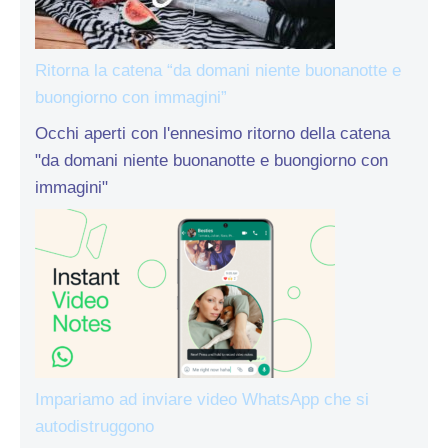
Ritorna la catena “da domani niente buonanotte e
buongiorno con immagini”
Occhi aperti con l'ennesimo ritorno della catena
"da domani niente buonanotte e buongiorno con
immagini"
Impariamo ad inviare video WhatsApp che si
autodistruggono