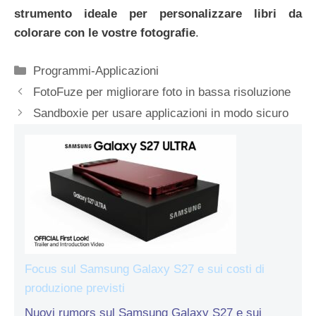
strumento ideale per personalizzare libri da
colorare con le vostre fotografie
.
Categorie
Programmi-Applicazioni
FotoFuze per migliorare foto in bassa risoluzione
Sandboxie per usare applicazioni in modo sicuro
Focus sul Samsung Galaxy S27 e sui costi di
produzione previsti
Nuovi rumors sul Samsung Galaxy S27 e sui