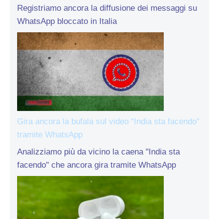
Registriamo ancora la diffusione dei messaggi su
WhatsApp bloccato in Italia
Gira ancora la bufala sul video “India sta facendo”
tramite WhatsApp
Analizziamo più da vicino la caena "India sta
facendo" che ancora gira tramite WhatsApp