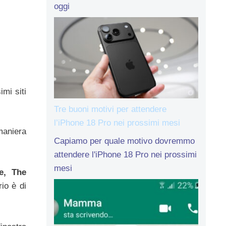
oggi
imi siti
Tre buoni motivi per attendere
l’iPhone 18 Pro nei prossimi mesi
 maniera
Capiamo per quale motivo dovremmo
attendere l'iPhone 18 Pro nei prossimi
mesi
be, The
rio è di