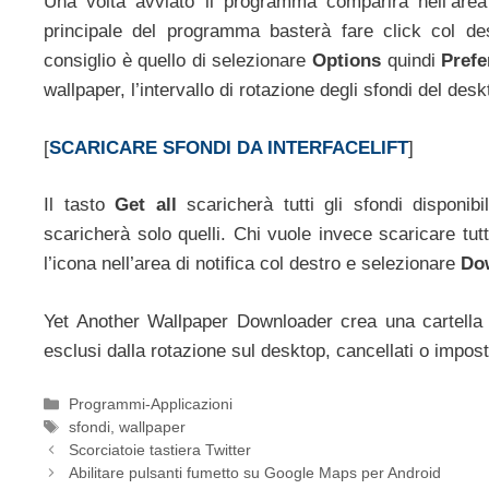
Una volta avviato il programma comparirà nell’area
principale del programma basterà fare click col d
consiglio è quello di selezionare
Options
quindi
Prefe
wallpaper, l’intervallo di rotazione degli sfondi del de
[
SCARICARE SFONDI DA INTERFACELIFT
]
Il tasto
Get all
scaricherà tutti gli sfondi disponibi
scaricherà solo quelli. Chi vuole invece scaricare tutti 
l’icona nell’area di notifica col destro e selezionare
Do
Yet Another Wallpaper Downloader crea una cartella 
esclusi dalla rotazione sul desktop, cancellati o imp
Categorie
Programmi-Applicazioni
Tag
sfondi
,
wallpaper
Scorciatoie tastiera Twitter
Abilitare pulsanti fumetto su Google Maps per Android