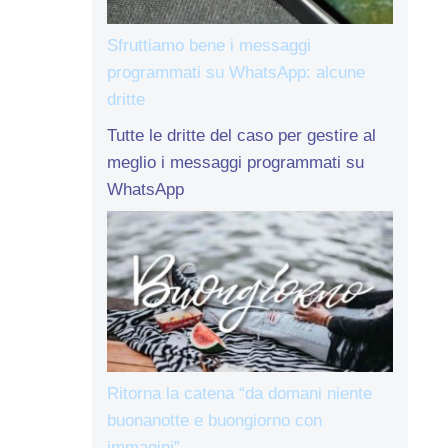
Sfruttiamo bene i messaggi
programmati su WhatsApp: alcune
dritte
Tutte le dritte del caso per gestire al
meglio i messaggi programmati su
WhatsApp
Ritorna la catena “da domani niente
buonanotte e buongiorno con
immagini”