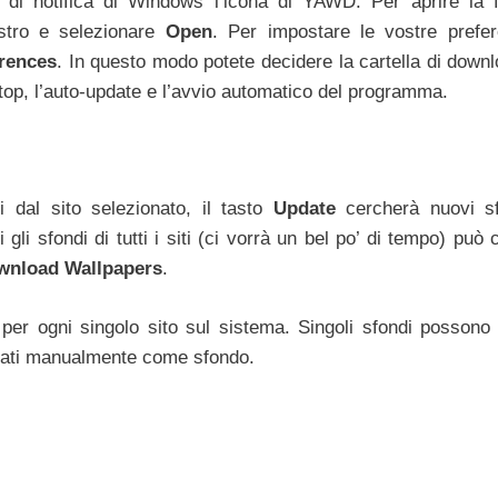
 di notifica di Windows l’icona di YAWD. Per aprire la f
estro e selezionare
Open
. Per impostare le vostre prefer
rences
. In questo modo potete decidere la cartella di downl
sktop, l’auto-update e l’avvio automatico del programma.
li dal sito selezionato, il tasto
Update
cercherà nuovi s
gli sfondi di tutti i siti (ci vorrà un bel po’ di tempo) può 
wnload Wallpapers
.
per ogni singolo sito sul sistema. Singoli sfondi possono
ostati manualmente come sfondo.