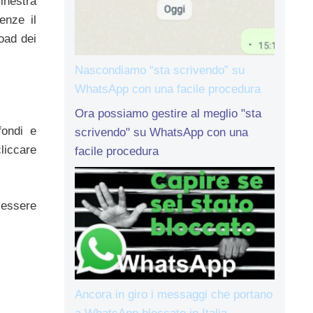
inestra
enze il
oad dei
Nascondiamo “sta scrivendo” su
WhatsApp con una facile procedura
Ora possiamo gestire al meglio "sta
fondi e
scrivendo" su WhatsApp con una
cliccare
facile procedura
 essere
Ancora in giro i messaggi che portano