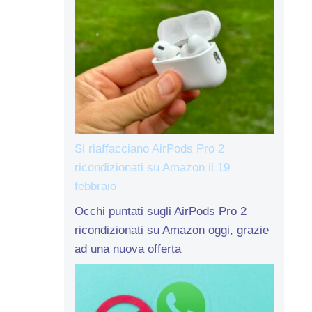
Si riaffacciano AirPods Pro 2
ricondizionati su Amazon il 19
febbraio
Occhi puntati sugli AirPods Pro 2
ricondizionati su Amazon oggi, grazie
ad una nuova offerta