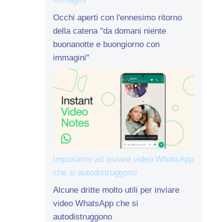
Occhi aperti con l'ennesimo ritorno
della catena "da domani niente
buonanotte e buongiorno con
immagini"
Impariamo ad inviare video WhatsApp
che si autodistruggono
Alcune dritte molto utili per inviare
video WhatsApp che si
autodistruggono