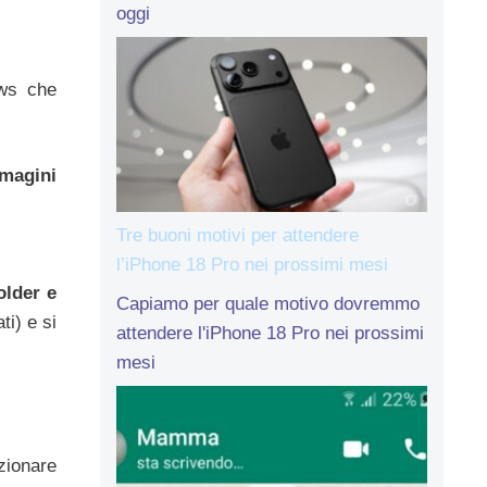
oggi
ows che
magini
Tre buoni motivi per attendere
l’iPhone 18 Pro nei prossimi mesi
older e
Capiamo per quale motivo dovremmo
ti) e si
attendere l'iPhone 18 Pro nei prossimi
mesi
zionare