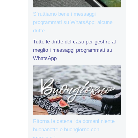
Sfruttiamo bene i messaggi
programmati su WhatsApp: alcune
dritte
Tutte le dritte del caso per gestire al
meglio i messaggi programmati su
WhatsApp
Ritorna la catena “da domani niente
buonanotte e buongiorno con
immagini”