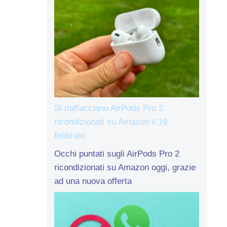
Si riaffacciano AirPods Pro 2
ricondizionati su Amazon il 19
febbraio
Occhi puntati sugli AirPods Pro 2
ricondizionati su Amazon oggi, grazie
ad una nuova offerta