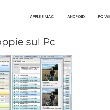
APPLE E MAC
ANDROID
PC W
ppie sul Pc