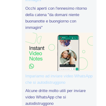
Occhi aperti con l'ennesimo ritorno
della catena "da domani niente
buonanotte e buongiorno con
immagini"
Impariamo ad inviare video WhatsApp
che si autodistruggono
Alcune dritte molto utili per inviare
video WhatsApp che si
autodistruggono