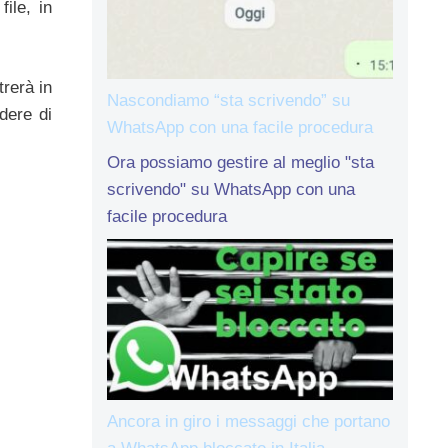
ile, in
rerà in
Nascondiamo “sta scrivendo” su
idere di
WhatsApp con una facile procedura
Ora possiamo gestire al meglio "sta
scrivendo" su WhatsApp con una
facile procedura
Ancora in giro i messaggi che portano