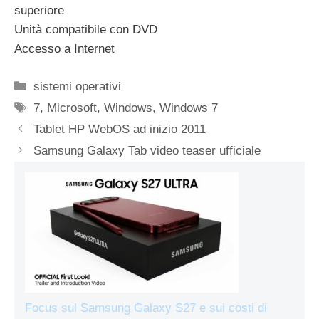
superiore
Unità compatibile con DVD
Accesso a Internet
Categorie
sistemi operativi
Tag
7
,
Microsoft
,
Windows
,
Windows 7
Tablet HP WebOS ad inizio 2011
Samsung Galaxy Tab video teaser ufficiale
Focus sul Samsung Galaxy S27 e sui costi di