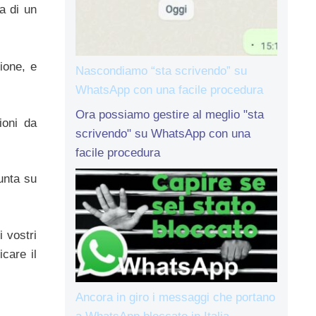
a di un
ione, e
Nascondiamo “sta scrivendo” su
WhatsApp con una facile procedura
Ora possiamo gestire al meglio "sta
ioni da
scrivendo" su WhatsApp con una
facile procedura
unta su
i vostri
care il
Ancora in giro i messaggi che portano