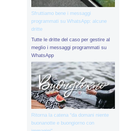
Sfruttiamo bene i messaggi
programmati su WhatsApp: alcune
dritte
Tutte le dritte del caso per gestire al
meglio i messaggi programmati su
WhatsApp
Ritorna la catena “da domani niente
buonanotte e buongiorno con
immagini”