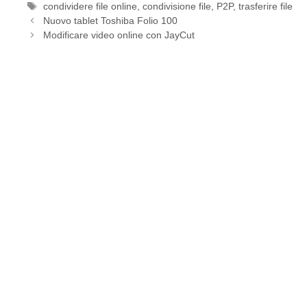
Tag
condividere file online
,
condivisione file
,
P2P
,
trasferire file
Nuovo tablet Toshiba Folio 100
Modificare video online con JayCut