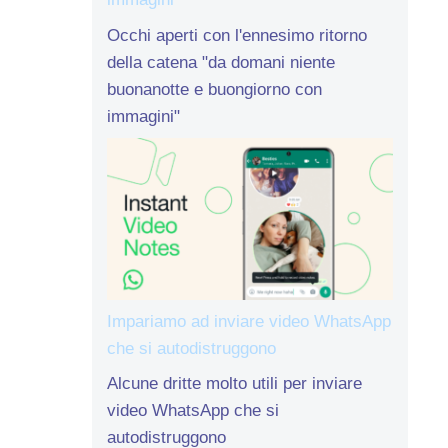
Occhi aperti con l'ennesimo ritorno
della catena "da domani niente
buonanotte e buongiorno con
immagini"
Impariamo ad inviare video WhatsApp
che si autodistruggono
Alcune dritte molto utili per inviare
video WhatsApp che si
autodistruggono