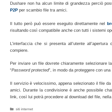
Dushare non ha alcun limite di grandezza perciò possi
P2P
per scambio file tra amici.
Il tutto però può essere eseguito direttamente nel
br
risultando così compatibile anche con tutti i sistemi ope
L’interfaccia che si presenta all’utente all’apertur
compiere.
Per inviare un file dovrete chiaramente selezionare l
“
Password protected
”, in modo da proteggere con una p
Il servizio è velocissimo, appena selezionato il file da
amici. Durante la condivisione è anche possibile chat
link, così lui potrà procedere al download del file, nell
Categorie
siti internet