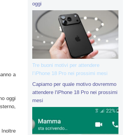
oggi
Tre buoni motivi per attendere
l’iPhone 18 Pro nei prossimi mesi
hanno a
Capiamo per quale motivo dovremmo
attendere l'iPhone 18 Pro nei prossimi
mo oggi
mesi
sterno,
Inoltre