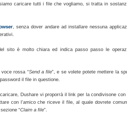
amo caricare tutti i file che vogliamo, si tratta in sostanz
owser
, senza dover andare ad installare nessuna applicaz
rativi.
a del sito è molto chiara ed indica passo passo le operaz
a voce rossa “
Send a file
”, e se volete potete mettere la sp
assword il file in questione.
 caricare, Dushare vi proporrà il link per la condivisone con 
tare con l’amico che riceve il file, al quale dovrete comuni
a sezione “
Claim a file
”.