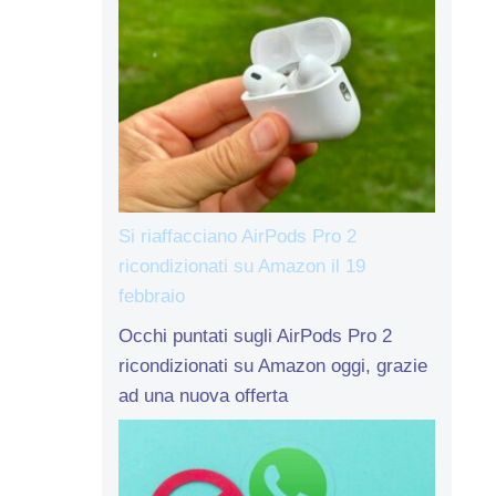
Si riaffacciano AirPods Pro 2
ricondizionati su Amazon il 19
febbraio
Occhi puntati sugli AirPods Pro 2
ricondizionati su Amazon oggi, grazie
ad una nuova offerta