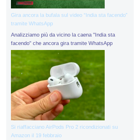
Gira ancora la bufala sul video “India sta facendo”
tramite WhatsApp
Analizziamo più da vicino la caena "India sta
facendo" che ancora gira tramite WhatsApp
Si riaffacciano AirPods Pro 2 ricondizionati su
Amazon il 19 febbraio