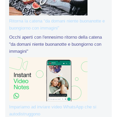
Ritorna la catena “da domani niente buonanotte e
buongiorno con immagini”
Occhi aperti con l'ennesimo ritorno della catena
"da domani niente buonanotte e buongiorno con
immagini"
Impariamo ad inviare video WhatsApp che si
autodistruggono