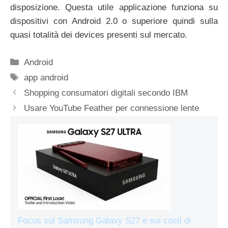
disposizione. Questa utile applicazione funziona su
dispositivi con Android 2.0 o superiore quindi sulla
quasi totalità dei devices presenti sul mercato.
Categorie
Android
Tag
app android
Shopping consumatori digitali secondo IBM
Usare YouTube Feather per connessione lente
Focus sul Samsung Galaxy S27 e sui costi di