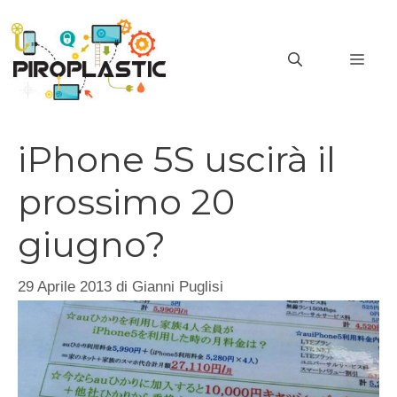
Vai
al
MEN
contenuto
iPhone 5S uscirà il
prossimo 20
giugno?
29 Aprile 2013
di
Gianni Puglisi