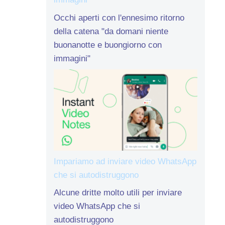
Occhi aperti con l'ennesimo ritorno
della catena "da domani niente
buonanotte e buongiorno con
immagini"
Impariamo ad inviare video WhatsApp
che si autodistruggono
Alcune dritte molto utili per inviare
video WhatsApp che si
autodistruggono