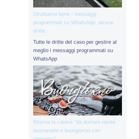
Sfruttiamo bene i messaggi
programmati su WhatsApp: alcune
dritte
Tutte le dritte del caso per gestire al
meglio i messaggi programmati su
WhatsApp
Ritorna la catena “da domani niente
buonanotte e buongiorno con
immagini”