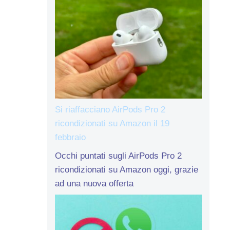
Si riaffacciano AirPods Pro 2
ricondizionati su Amazon il 19
febbraio
Occhi puntati sugli AirPods Pro 2
ricondizionati su Amazon oggi, grazie
ad una nuova offerta