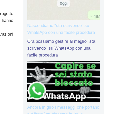
progetto
pe hanno
Nascondiamo “sta scrivendo” su
WhatsApp con una facile procedura
razioni
Ora possiamo gestire al meglio "sta
scrivendo" su WhatsApp con una
facile procedura
Ancora in giro i messaggi che portano