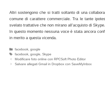
Altri sostengono che si tratti soltanto di una collabor
comune di carattere commerciale. Tra le tante ipote
svelato trattative che non mirano all’acquisto di Skype
In questo momento nessuna voce è stata ancora conferm
in merito a questa vicenda.
Categorie
facebook
,
google
Tag
facebook
,
google
,
Skype
Modificare foto online con RPCSoft Photo Editor
Salvare allegati Gmail in Dropbox con SaveMyInbox