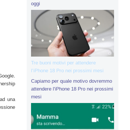
oggi
Tre buoni motivi per attendere
l’iPhone 18 Pro nei prossimi mesi
Google.
Capiamo per quale motivo dovremmo
nership
attendere l'iPhone 18 Pro nei prossimi
mesi
 ad una
essione