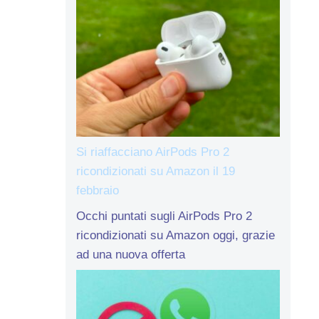
Si riaffacciano AirPods Pro 2
ricondizionati su Amazon il 19
febbraio
Occhi puntati sugli AirPods Pro 2
ricondizionati su Amazon oggi, grazie
ad una nuova offerta