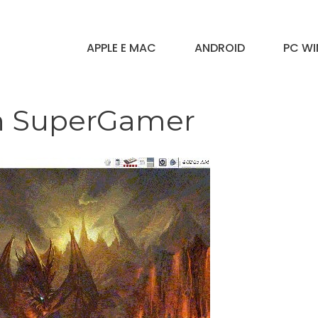
APPLE E MAC
ANDROID
PC W
on SuperGamer