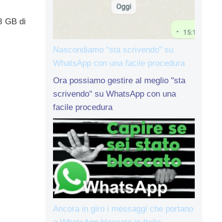
8 GB di
Nascondiamo “sta scrivendo” su
WhatsApp con una facile procedura
Ora possiamo gestire al meglio "sta
scrivendo" su WhatsApp con una
facile procedura
Ancora in giro i messaggi che portano