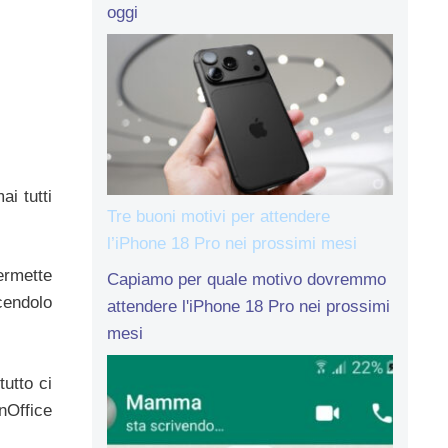
oggi
i tutti
Tre buoni motivi per attendere
l’iPhone 18 Pro nei prossimi mesi
ermette
Capiamo per quale motivo dovremmo
cendolo
attendere l'iPhone 18 Pro nei prossimi
mesi
utto ci
nOffice