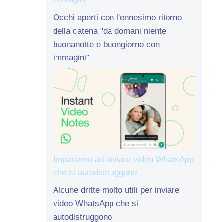
Occhi aperti con l'ennesimo ritorno
della catena "da domani niente
buonanotte e buongiorno con
immagini"
Impariamo ad inviare video WhatsApp
che si autodistruggono
Alcune dritte molto utili per inviare
video WhatsApp che si
autodistruggono